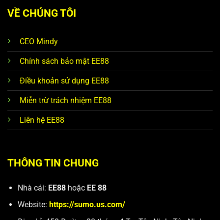
VỀ CHÚNG TÔI
CEO Mindy
Chính sách bảo mật EE88
Điều khoản sử dụng EE88
Miễn trừ trách nhiệm EE88
Liên hệ EE88
THÔNG TIN CHUNG
Nhà cái:
EE88
hoặc
EE 88
Website:
https://sumo.us.com/