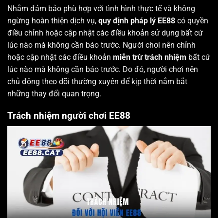
Nhằm đảm bảo phù hợp với tình hình thực tế và không
ngừng hoàn thiện dịch vụ,
quy định pháp lý EE88
có quyền
điều chỉnh hoặc cập nhật các điều khoản sử dụng bất cứ
lúc nào mà không cần báo trước. Người chơi nên chỉnh
hoặc cập nhật các điều khoản
miễn trừ trách nhiệm
bất cứ
lúc nào mà không cần báo trước. Do đó, người chơi nên
chủ động theo dõi thường xuyên để kịp thời nắm bắt
những thay đổi quan trọng.
Trách nhiệm người chơi EE88