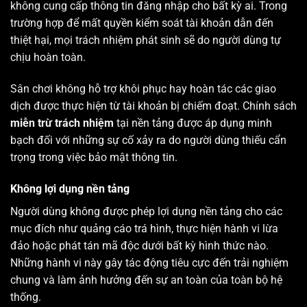
không cung cấp thông tin đăng nhập cho bất kỳ ai. Trong
trường hợp để mất quyền kiểm soát tài khoản dẫn đến
thiệt hại, mọi trách nhiệm phát sinh sẽ do người dùng tự
chịu hoàn toàn.
Sân chơi không hỗ trợ khôi phục hay hoàn tác các giao
dịch được thực hiện từ tài khoản bị chiếm đoạt. Chính sách
miễn trừ trách nhiệm
tại nền tảng được áp dụng minh
bạch đối với những sự cố xảy ra do người dùng thiếu cẩn
trọng trong việc bảo mật thông tin.
Không lợi dụng nền tảng
Người dùng không được phép lợi dụng nền tảng cho các
mục đích như quảng cáo trá hình, thực hiện hành vi lừa
đảo hoặc phát tán mã độc dưới bất kỳ hình thức nào.
Những hành vi này gây tác động tiêu cực đến trải nghiệm
chung và làm ảnh hưởng đến sự an toàn của toàn bộ hệ
thống.