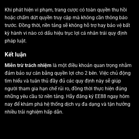
Khi phát hiện vi phạm, trang cược có toàn quyền thu hồi
hoặc chấm dứt quyền truy cập mà không cần thông báo
trước. Đồng thời, nền tảng sẽ không hỗ trợ hay bảo vệ bất
kỳ hành vi nào có dấu hiệu trục lợi cá nhân trái quy định
pháp luật.
Kết luận
Miễn trừ trách nhiệm
là một điều khoản quan trọng nhằm
đảm bảo sự cân bằng quyền lợi cho 2 bên. Việc chủ động
tìm hiểu và tuân thủ đầy đủ các quy định này sẽ giúp
người tham gia hạn chế rủi ro, đồng thời thực hiện đúng
những yêu cầu từ nền tảng. Hãy đăng ký EE88 ngay hôm
nay để khám phá hệ thống dịch vụ đa dạng và tận hưởng
nhiều trải nghiệm hấp dẫn.