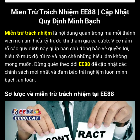
Miễn Trừ Trách Nhiệm EE88 | Cập Nhật
Quy Định Minh Bạch
Miễn trừ trách nhiệm
là nội dung quan trọng mà mỗi thành
viên nên tìm hiểu kỹ trước khi tham gia cá cược. Việc nắm
rõ các quy định này giúp bạn chủ động bảo vệ quyền lợi,
hiểu rõ mức độ rủi ro và hạn chế những hiểu lầm không
mong muốn. Đừng quên theo dõi
EE88
để cập nhật các
chính sách mới nhất và đảm bảo trải nghiệm luôn minh
bạch, an toàn.
Sơ lược về miễn trừ trách nhiệm tại EE88