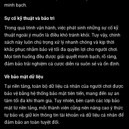
minh bạch.
Sự cố kỹ thuật và bảo trì
Trong quá trình vận hành, việc phát sinh những sự cố kỹ
thuật ngoài ý muốn là điều khó tránh khỏi. Tuy vậy, chính
sách này luôn chú trọng xử lý nhanh chóng và kịp thời
khắc phục nhằm bảo vệ tối đa quyền lợi cho người chơi.
Mọi tình huống đều được giải quyết minh bạch, rõ ràng,
đảm bảo trải nghiệm cá cược diễn ra suôn sẻ và ổn định.
Về bảo mật dữ liệu
Tại nền tảng, toàn bộ dữ liệu cá nhân của người chơi được
bảo vệ bằng hệ thống bảo mật tiên tiến, mang đến sự an
tâm tối đa khi tham gia. Tuy nhiên, bên cạnh các lớp bảo
mật từ nền tảng, mỗi thành viên cũng nên nâng cao ý thức
tự bảo vệ, giữ kín thông tin tài khoản và dữ liệu cá nhân để
đảm bảo an toàn tuyệt đối.