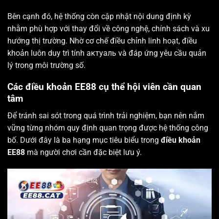
Bên cạnh đó, hệ thống còn cập nhật nội dung định kỳ
nhằm phù hợp với thay đổi về công nghệ, chính sách và xu
hướng thị trường. Nhờ cơ chế điều chỉnh linh hoạt, điều
khoản luôn duy trì tính актуаль và đáp ứng yêu cầu quản
lý trong môi trường số.
Các điều khoản EE88 cụ thể hội viên cần quan
tâm
Để tránh sai sót trong quá trình trải nghiệm, bạn nên nắm
vững từng nhóm quy định quan trọng được hệ thống công
bố. Dưới đây là ba hạng mục tiêu biểu trong
điều khoản
EE88
mà người chơi cần đặc biệt lưu ý.