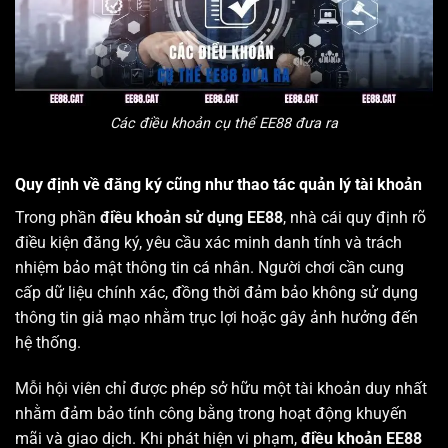
Các điều khoản cụ thể EE88 đưa ra
Quy định về đăng ký cũng như thao tác quản lý tài khoản
Trong phần
điều khoản sử dụng EE88
, nhà cái quy định rõ
điều kiện đăng ký, yêu cầu xác minh danh tính và trách
nhiệm bảo mật thông tin cá nhân. Người chơi cần cung
cấp dữ liệu chính xác, đồng thời đảm bảo không sử dụng
thông tin giả mạo nhằm trục lợi hoặc gây ảnh hưởng đến
hệ thống.
Mỗi hội viên chỉ được phép sở hữu một tài khoản duy nhất
nhằm đảm bảo tính công bằng trong hoạt động khuyến
mãi và giao dịch. Khi phát hiện vi phạm,
điều khoản EE88