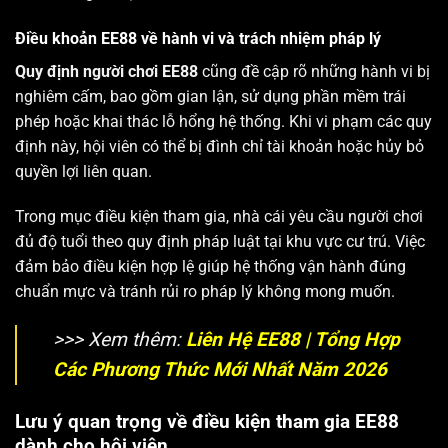
Điều khoản EE88 về hành vi và trách nhiệm pháp lý
Quy định người chơi EE88
cũng đề cập rõ những hành vi bị
nghiêm cấm, bao gồm gian lận, sử dụng phần mềm trái
phép hoặc khai thác lỗ hổng hệ thống. Khi vi phạm các quy
định này, hội viên có thể bị đình chỉ tài khoản hoặc hủy bỏ
quyền lợi liên quan.
Trong mục điều kiện tham gia, nhà cái yêu cầu người chơi
đủ độ tuổi theo quy định pháp luật tại khu vực cư trú. Việc
đảm bảo điều kiện hợp lệ giúp hệ thống vận hành đúng
chuẩn mực và tránh rủi ro pháp lý không mong muốn.
>>> Xem thêm:
Liên Hệ EE88 | Tổng Hợp
Các Phương Thức Mới Nhất Năm 2026
Lưu ý quan trọng về điều kiện tham gia EE88
dành cho hội viên