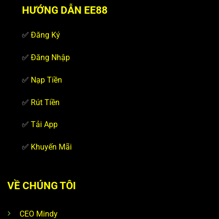
HƯỚNG DẪN EE88
✅
Đăng Ký
✅
Đăng Nhập
✅
Nạp Tiền
✅
Rút Tiền
✅
Tải App
✅
Khuyến Mãi
VỀ CHÚNG TÔI
CEO Mindy