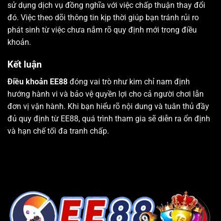
sử dụng dịch vụ đồng nghĩa với việc chấp thuận thay đổi
đó. Việc theo dõi thông tin kịp thời giúp bạn tránh rủi ro
phát sinh từ việc chưa nắm rõ quy định mới trong điều
khoản.
Kết luận
Điều khoản EE88
đóng vai trò như kim chỉ nam định
hướng hành vi và bảo vệ quyền lợi cho cả người chơi lẫn
đơn vị vận hành. Khi bạn hiểu rõ nội dung và tuân thủ đầy
đủ quy định từ EE88, quá trình tham gia sẽ diễn ra ổn định
và hạn chế tối đa tranh chấp.