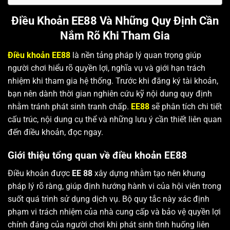
Điều Khoản EE88 Và Những Quy Định Cần
Nắm Rõ Khi Tham Gia
Điều khoản EE88
là nền tảng pháp lý quan trọng giúp
người chơi hiểu rõ quyền lợi, nghĩa vụ và giới hạn trách
nhiệm khi tham gia hệ thống. Trước khi đăng ký tài khoản,
bạn nên dành thời gian nghiên cứu kỹ nội dung quy định
nhằm tránh phát sinh tranh chấp.
EE88
sẽ phân tích chi tiết
cấu trúc, nội dung cụ thể và những lưu ý cần thiết liên quan
đến điều khoản, đọc ngay.
Giới thiệu tổng quan về điều khoản EE88
Điều khoản được
EE 88
xây dựng nhằm tạo nên khung
pháp lý rõ ràng, giúp định hướng hành vi của hội viên trong
suốt quá trình sử dụng dịch vụ. Bộ quy tắc này xác định
phạm vi trách nhiệm của nhà cung cấp và bảo vệ quyền lợi
chính đáng của người chơi khi phát sinh tình huống liên